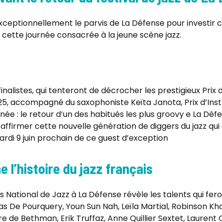
xceptionnellement le parvis de La Défense pour investir ce
à cette journée consacrée à la jeune scène jazz.
inalistes, qui tenteront de décrocher les prestigieux Prix
25, accompagné du saxophoniste Keïta Janota, Prix d’Ins
née : le retour d’un des habitués les plus groovy e La Défen
e affirmer cette nouvelle génération de diggers du jazz q
rdi 9 juin prochain de ce guest d’exception
 l’histoire du jazz français
 National de Jazz à La Défense révèle les talents qui fer
s De Pourquery, Youn Sun Nah, Leïla Martial, Robinson Kho
rre de Bethman, Erik Truffaz, Anne Quillier Sextet, Laurent