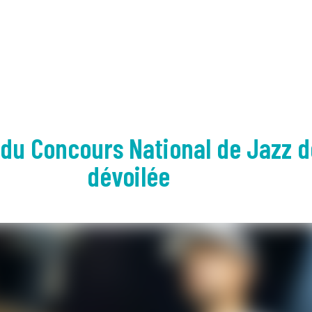
 du Concours National de Jazz 
dévoilée