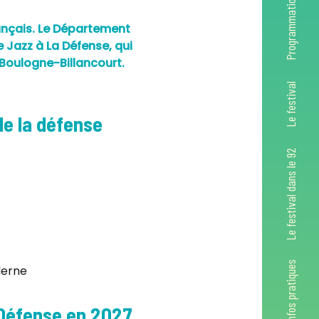
Programmation
rançais. Le Département
 Jazz à La Défense, qui
 Boulogne-Billancourt.
Le festival
de la défense
Le festival dans le 92
Infos pratiques
derne
a Défense en 2027