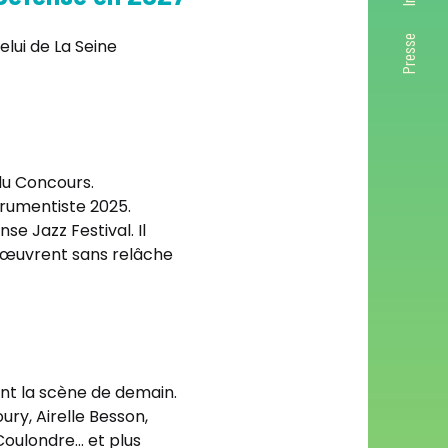
Presse
lui de La Seine
 du Concours.
trumentiste 2025.
se Jazz Festival. Il
ui œuvrent sans relâche
ont la scène de demain.
ury, Airelle Besson,
 Coulondre… et plus