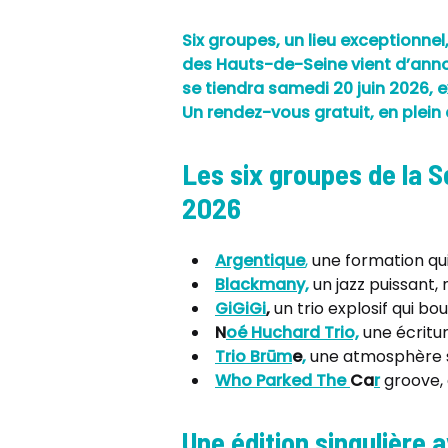
Six groupes, un lieu exceptionne
des Hauts-de-Seine vient d’annon
se tiendra samedi 20 juin 2026, 
Un rendez-vous gratuit, en plein a
Les six groupes de la 
2026
Argentique
,
une formation qui
Blackmany,
un jazz puissant, 
GiGiGi
,
un trio explosif qui bo
N
oé Huchard Trio,
une écritur
Trio Brūm
e
,
une atmosphère su
Who Parked The
Ca
r
groove, 
Une édition singulière 