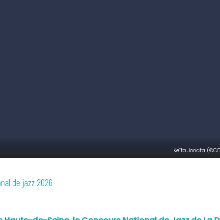
Keîta Jonata (©C
nal de jazz 2026