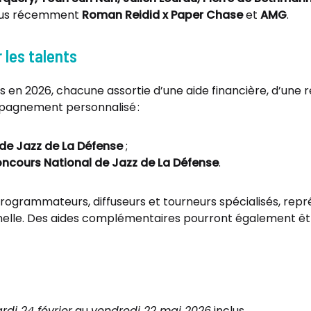
plus récemment
Roman Reidid x Paper Chase
et
AMG
.
les talents
s en 2026, chacune assortie d’une aide financière, d’une 
mpagnement personnalisé :
 de Jazz de La Défense
;
Concours National de Jazz de La Défense
.
 programmateurs, diffuseurs et tourneurs spécialisés, rep
nnelle. Des aides complémentaires pourront également ê
rdi 24 février
au
vendredi 22 mai 2026
inclus