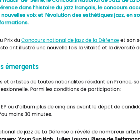
 Hauts-de-Seine, le Concours National de Jazz de La D
éférence dans l’histoire du jazz français, le concours 
ouvelles voix et l’évolution des esthétiques jazz, en s
 formations.
u Prix du
Concours national de jazz de la Défense
et son s
e ont illustré une nouvelle fois la vitalité et la diversité d
tes émergents
et artistes de toutes nationalités résidant en France, san
ionnelle. Parmi les conditions de participation :
EP ou d’album plus de cinq ans avant le dépôt de candida
d’au moins 30 minutes.
ational de jazz de La Défense a révélé de nombreux artis
uery, Youn Sun Nah, Julien Lourau, Pierre de Bethmann, E