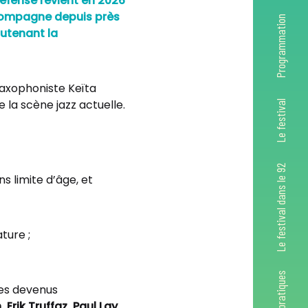
éfense revient en 2026
accompagne depuis près
Programmation
outenant la
axophoniste Keïta
e la scène jazz actuelle.
Le festival
Le festival dans le 92
s limite d’âge, et
ture ;
Infos pratiques
tes devenus
rik Truffaz, Paul Lay,